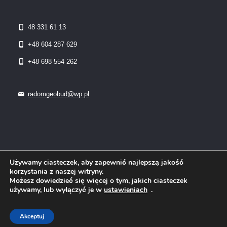
48 331 61 13
+48 604 287 629
+48 698 554 262
radomgeobud@wp.pl
Używamy ciasteczek, aby zapewnić najlepszą jakość
korzystania z naszej witryny.
Możesz dowiedzieć się więcej o tym, jakich ciasteczek
używamy, lub wyłączyć je w
ustawieniach
.
© 2022 Geobud Zakład Usług Geodezyjno-Kartograficznych Jan
Jesionek, Ireneusz Jesionek Radom | Wszelkie prawa
zastrzeżone Projekt:
ks-i.pl/p-tur.pl
Akceptuj