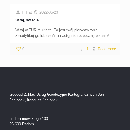
ITT
at
2022-05-23
Witaj, świecie!
Witaj w TUR Multisite. To jest twój pierwszy wpis.
Zmodyfikuj go lub usuń, a następnie rozpocznij pisanie!
0
1
Read more
Geobud Zakład Usług Geodezyjno-Kartograficznych Jan
Jesionek, Ireneusz Jesionek
ul. Limanowskiego 100
26-600 Radom