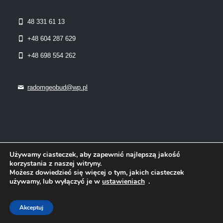
48 331 61 13
+48 604 287 629
+48 698 554 262
radomgeobud@wp.pl
Używamy ciasteczek, aby zapewnić najlepszą jakość
korzystania z naszej witryny.
Możesz dowiedzieć się więcej o tym, jakich ciasteczek
używamy, lub wyłączyć je w
ustawieniach
.
© 2022 Geobud Zakład Usług Geodezyjno-Kartograficznych Jan
Jesionek, Ireneusz Jesionek Radom | Wszelkie prawa
zastrzeżone Projekt:
ks-i.pl/p-tur.pl
Akceptuj